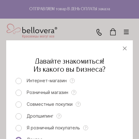
ОТПРАВЛЯЕМ товар В ДЕНЬ ОПЛАТЫ заказа
Давайте знакомиться!
Скачать фото
Из какого вы бизнеса?
Интернет-магазин
?
ДЖЕМПЕР БАУНИ (ВАЙТ)
Розничный магазин
?
Артикул: 53Б3502
Совместные покупки
?
Модельный ряд
Дропшипинг
?
Я розничный покупатель
?