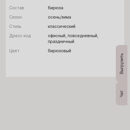
Состав
бирюза
Сезон
осень/зима
Стиль
классический
Дресс код
офисный, повседневный,
праздничный
Цвет
бирюзовый
Выгрузить
Чат