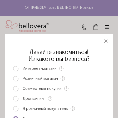
ОТПРАВЛЯЕМ товар В ДЕНЬ ОПЛАТЫ заказа
Давайте знакомиться!
Скачать фото
Из какого вы бизнеса?
Интернет-магазин
?
СЕРЬГИ ГАВОИ (БИРЮЗА)
Розничный магазин
?
Артикул: 56А3302
Совместные покупки
?
Размер:
Выбрать все размеры
Дропшипинг
?
4,2
Я розничный покупатель
?