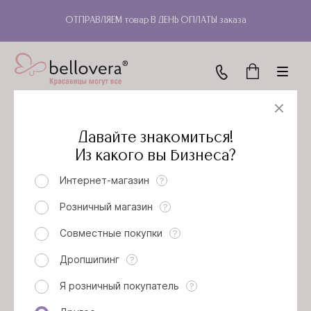
ОТПРАВЛЯЕМ товар В ДЕНЬ ОПЛАТЫ заказа
Давайте знакомиться!
Скачать фото
Из какого вы бизнеса?
Интернет-магазин
?
ПЛАТЬЕ РИФЬЯНО (ДАСТИ РОУЗ)
Розничный магазин
?
Артикул: 53П6122
Совместные покупки
?
Модельный ряд
Дропшипинг
?
Я розничный покупатель
?